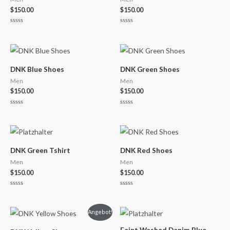
$
150.00
$
150.00
Bewertet
Bewertet
mit
mit
0
0
von
von
5
5
DNK Blue Shoes
DNK Green Shoes
Men
Men
$
150.00
$
150.00
Bewertet
Bewertet
mit
mit
0
0
von
von
5
5
DNK Green Tshirt
DNK Red Shoes
Men
Men
$
150.00
$
150.00
Bewertet
Bewertet
mit
mit
0
0
von
von
Ursprünglicher
Aktueller
Angebot!
5
5
Preis
Preis
war:
ist:
Faint Washed Denim Blue