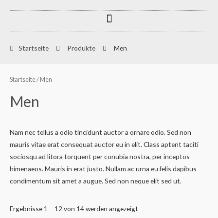
Zum
Menu
Inhalt
springen
Startseite
Produkte
Men
Startseite
/ Men
Men
Nam nec tellus a odio tincidunt auctor a ornare odio. Sed non
mauris vitae erat consequat auctor eu in elit. Class aptent taciti
sociosqu ad litora torquent per conubia nostra, per inceptos
himenaeos. Mauris in erat justo. Nullam ac urna eu felis dapibus
condimentum sit amet a augue. Sed non neque elit sed ut.
Ergebnisse 1 – 12 von 14 werden angezeigt