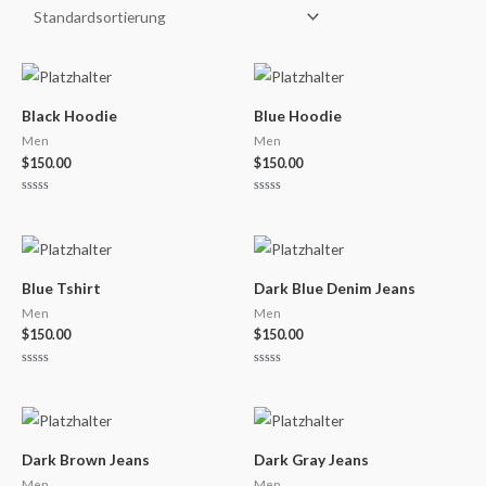
Black Hoodie
Blue Hoodie
Men
Men
$
150.00
$
150.00
Bewertet
Bewertet
mit
mit
0
0
von
von
5
5
Blue Tshirt
Dark Blue Denim Jeans
Men
Men
$
150.00
$
150.00
Bewertet
Bewertet
mit
mit
0
0
von
von
5
5
Dark Brown Jeans
Dark Gray Jeans
Men
Men