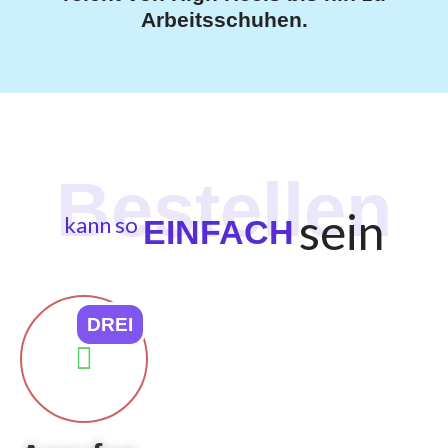
Arbeitsschuhen.
sein
kann so
EINFACH
DREI