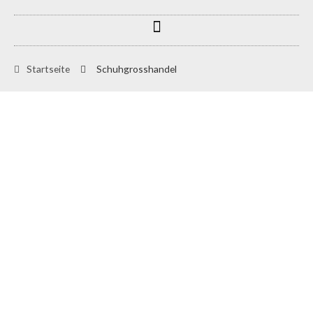
Zum
Menu
Inhalt
springen
Startseite
Schuhgrosshandel