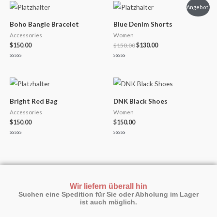
Ursprünglicher
Aktueller
Angebot!
Preis
Preis
war:
ist:
Boho Bangle Bracelet
Blue Denim Shorts
$150.00
$130.00.
Accessories
Women
$
150.00
$
150.00
$
130.00
Bewertet
Bewertet
mit
mit
0
0
von
von
5
5
Bright Red Bag
DNK Black Shoes
Accessories
Women
$
150.00
$
150.00
Bewertet
Bewertet
mit
mit
0
0
von
von
5
5
Wir liefern überall hin
Suchen eine Spedition für Sie oder Abholung im Lager
ist auch möglich.