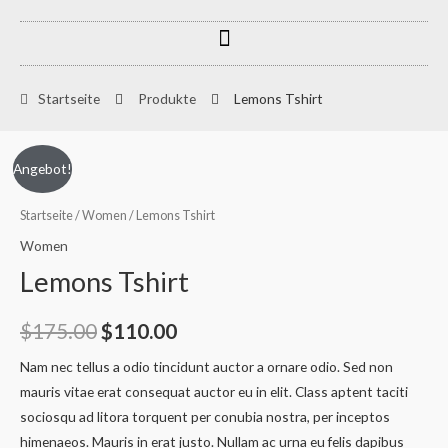
Zum
Menu
Inhalt
springen
Startseite
Produkte
Lemons Tshirt
Lemons
Ursprünglicher
Aktueller
Angebot!
Tshirt
Preis
Preis
Menge
Startseite
/
Women
/ Lemons Tshirt
war:
ist:
Women
Lemons Tshirt
$175.00
$110.00.
$
175.00
$
110.00
Nam nec tellus a odio tincidunt auctor a ornare odio. Sed non
mauris vitae erat consequat auctor eu in elit. Class aptent taciti
sociosqu ad litora torquent per conubia nostra, per inceptos
himenaeos. Mauris in erat justo. Nullam ac urna eu felis dapibus